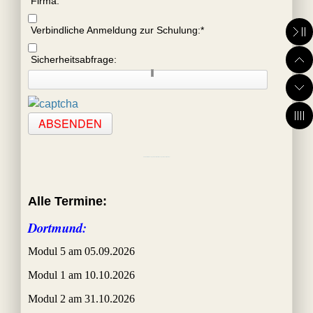
Firma:
Verbindliche Anmeldung zur Schulung:
*
Sicherheitsabfrage:
ABSENDEN
Created with BreezingForms Lite - Get BreezingForms Full Version!
Alle Termine:
Dortmund:
Modul 5 am 05.09.2026
Modul 1 am 10.10.2026
Modul 2 am 31.10.2026