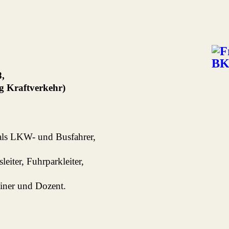
8,
ng Kraftverkehr)
als LKW- und Busfahrer,
leiter, Fuhrparkleiter,
ner und Dozent.