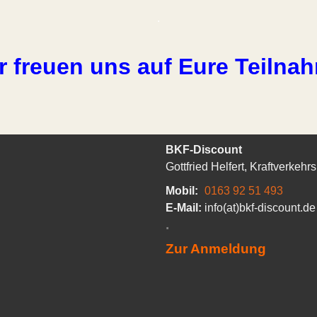
.
r freuen uns auf Eure Teilna
BKF-Discount
Gottfried Helfert, Kraftverkehr
Mobil:
0163 92 51 493
E-Mail:
info(at)bkf-discount.de
.
Zur Anmeldung