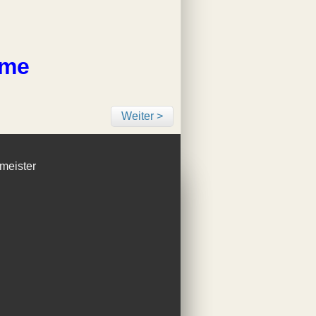
hme
Weiter >
smeister