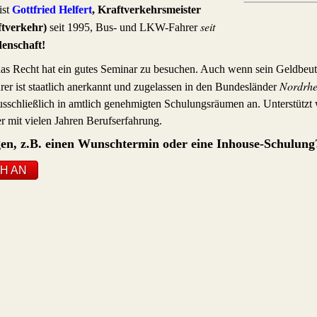
ist
Gottfried Helfert
, Kraftverkehrsmeister
seit
ftverkehr)
seit 1995, Bus- und LKW-Fahrer
enschaft!
das Recht hat ein gutes Seminar zu besuchen. Auch wenn sein Geldbeutel 
Nordrhei
er ist staatlich anerkannt und zugelassen in den Bundesländer
chließlich in amtlich genehmigten Schulungsräumen an. Unterstützt w
r mit vielen Jahren Berufserfahrung.
gen, z.B. einen Wunschtermin oder eine Inhouse-Schulung
H AN