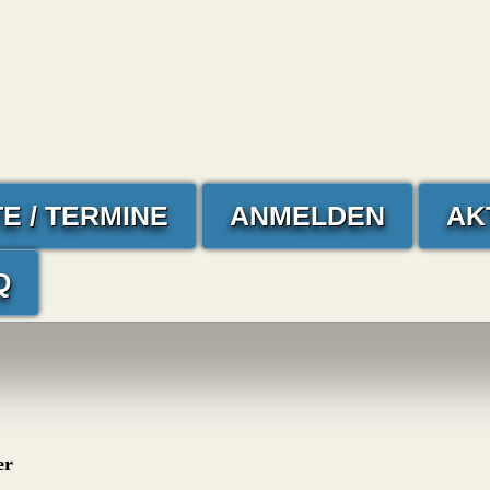
E / TERMINE
ANMELDEN
AK
Q
er