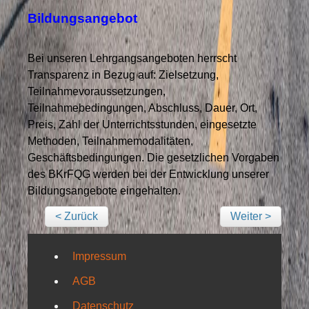
Bildungsangebot
Bei unseren Lehrgangsangeboten herrscht
Transparenz in Bezug auf: Zielsetzung,
Teilnahmevoraussetzungen,
Teilnahmebedingungen, Abschluss, Dauer, Ort,
Preis, Zahl der Unterrichtsstunden, eingesetzte
Methoden, Teilnahmemodalitäten,
Geschäftsbedingungen. Die gesetzlichen Vorgaben
des BKrFQG werden bei der Entwicklung unserer
Bildungsangebote eingehalten.
< Zurück
Weiter >
Impressum
AGB
Datenschutz