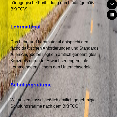
pädagogische Fortbildung durchläuft (gemäß
BKrFQV).
Lehrmaterial
Das Lehr- und Lernmaterial entspricht den
fachdidaktischen Anforderungen und Standards.
Allen Angeboten liegt ein amtlich genehmigtes
Konzept zugrunde. Erwachsenengerechte
Lernmethoden sichern den Unterrichtserfolg.
Schulungsräume
Wir nutzen ausschließlich amtlich genehmigte
Schulungsräume nach dem BKrFQG.