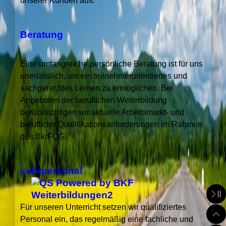
unserer Kunden aus.
Beratung
Eine umfangreiche persönliche Beratung ist für uns
unerlässlich, um ein teilnehmerorientiertes und
sachgerechtes Lernen zu ermöglichen. Bei
Angeboten der beruflichen Weiterbildung
berücksichtigen wir aktuelle Arbeitsmarkt- und
berufliche Qualifikationsanforderungen im Rahmen
des BkrFQG.
Lehrpersonal
Für unseren Unterricht setzen wir qualifiziertes
Personal ein, das regelmäßig eine fachliche und